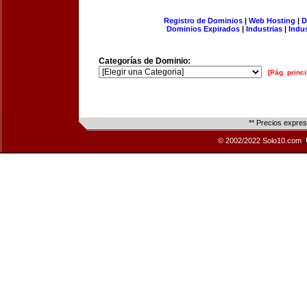
Registro de Dominios
|
Web Hosting
|
D
Dominios Expirados
|
Industrias
|
Indu
Categorías de Dominio:
[Pág. princi
** Precios expre
© 2002/2022 Solo10.com