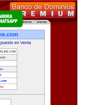
ine.com
 puesto en Venta
NLINE.COM
.com
leo
a!
e.com
tas