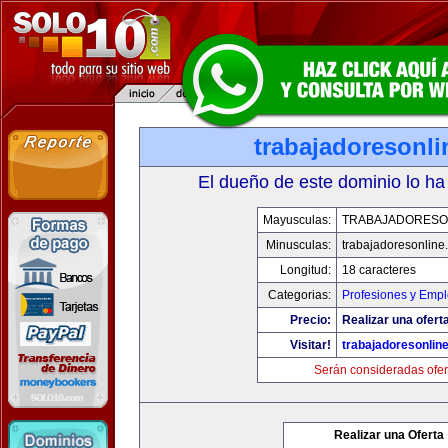
trabajadoresonl
El dueño de este dominio lo ha
Mayusculas:
TRABAJADORESO
Minusculas:
trabajadoresonline
Longitud:
18 caracteres
Categorias:
Profesiones y Emp
Precio:
Realizar una ofert
Visitar!
trabajadoresonlin
Serán consideradas ofer
Realizar una Oferta