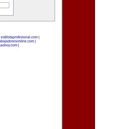
|
estilistaprofesional.com
|
rabajadoresonline.com
|
sashoy.com
|