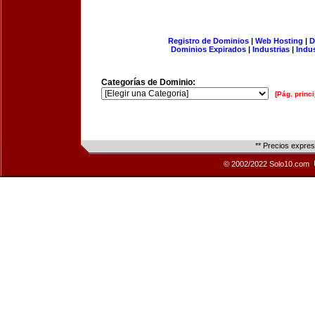
Registro de Dominios
|
Web Hosting
|
D
Dominios Expirados
|
Industrias
|
Indu
Categorías de Dominio:
[Pág. princi
** Precios expre
© 2002/2022 Solo10.com