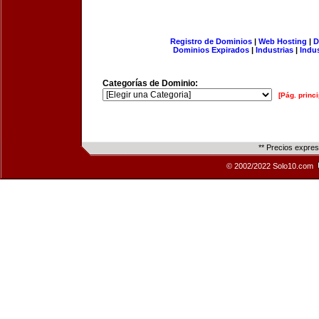
Registro de Dominios
|
Web Hosting
|
D
Dominios Expirados
|
Industrias
|
Indu
Categorías de Dominio:
[Pág. princi
** Precios expre
© 2002/2022 Solo10.com