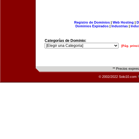
Registro de Dominios
|
Web Hosting
|
D
Dominios Expirados
|
Industrias
|
Indu
Categorías de Dominio:
[Pág. princi
** Precios expre
© 2002/2022 Solo10.com