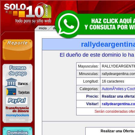
rallydeargenti
El dueño de este dominio lo ha
Mayusculas:
RALLYDEARGENTI
Minusculas:
rallydeargentina.co
Longitud:
16 caracteres
Categorias:
AutomÃ³viles y Coc
Precio:
Realizar una oferta
Visitar!
rallydeargentina.c
Serán consideradas ofer
Realizar una Oferta